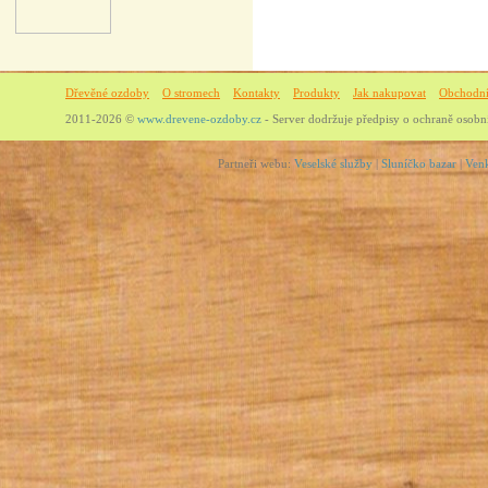
Dřevěné ozdoby
O stromech
Kontakty
Produkty
Jak nakupovat
Obchodn
2011-2026 ©
www.drevene-ozdoby.cz
- Server dodržuje předpisy o ochraně osob
Partneři webu:
Veselské služby
|
Sluníčko bazar
|
Ven