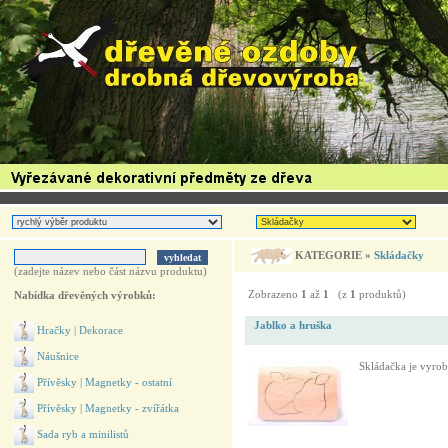
KATEGORIE »
Skládačky
(zadejte název nebo část názvu produktu)
Zobrazeno
1
až
1
(z
1
produktů)
Nabídka dřevěných výrobků:
Jablko a hruška
Hračky | Dekorace
Náušnice
Skládačka je vyrob
Přívěsky | Magnetky - ostatní
Přívěsky | Magnetky - zvířátka
Sada ryb a minilistů