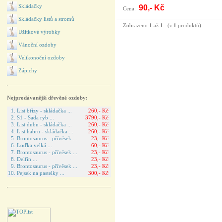
Skládačky
90,- Kč
Cena:
Skládačky listů a stromů
Zobrazeno
1
až
1
(z
1
produktů)
Užitkové výrobky
Vánoční ozdoby
Velikonoční ozdoby
Zápichy
Nejprodávanější dřevěné ozdoby:
1. List břízy - skládačka ...
260,- Kč
2. S1 - Sada ryb ...
3790,- Kč
3. List dubu - skládačka ...
260,- Kč
4. List habru - skládačka ...
260,- Kč
5. Brontosaurus - přívěsek ...
23,- Kč
6. Loďka velká ...
60,- Kč
7. Brontosaurus - přívěsek ...
23,- Kč
8. Delfín ...
23,- Kč
9. Brontosaurus - přívěsek ...
23,- Kč
10. Pejsek na pastelky ...
300,- Kč