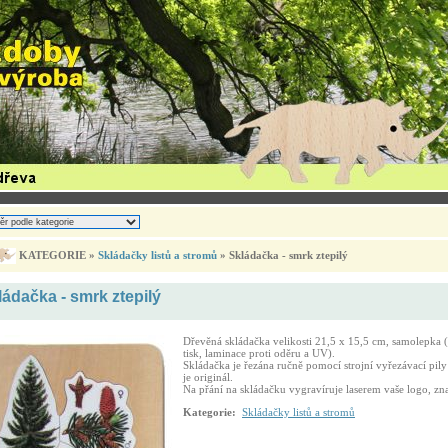
KATEGORIE »
Skládačky listů a stromů
» Skládačka - smrk ztepilý
ládačka - smrk ztepilý
Dřevěná skládačka velikosti 21,5 x 15,5 cm, samolepka 
tisk, laminace proti oděru a UV).
Skládačka je řezána ručně pomocí strojní vyřezávací pily
je originál.
Na přání na skládačku vygravíruje laserem vaše logo, zn
Kategorie:
Skládačky listů a stromů