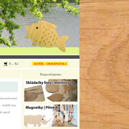
0 ,- Kč
KOŠÍK - OBJEDNÁVKA
Doporučujeme:
(ekosolventní
 - každý kus
ak apod.