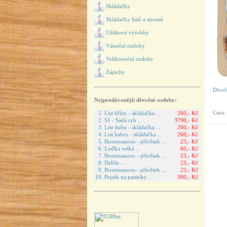
Skládačky
Skládačky listů a stromů
Užitkové výrobky
Vánoční ozdoby
Velikonoční ozdoby
Zápichy
Dřevě
Nejprodávanější dřevěné ozdoby:
Cena
1. List břízy - skládačka ...
260,- Kč
2. S1 - Sada ryb ...
3790,- Kč
3. List dubu - skládačka ...
260,- Kč
4. List habru - skládačka ...
260,- Kč
5. Brontosaurus - přívěsek ...
23,- Kč
6. Loďka velká ...
60,- Kč
7. Brontosaurus - přívěsek ...
23,- Kč
8. Delfín ...
23,- Kč
9. Brontosaurus - přívěsek ...
23,- Kč
10. Pejsek na pastelky ...
300,- Kč