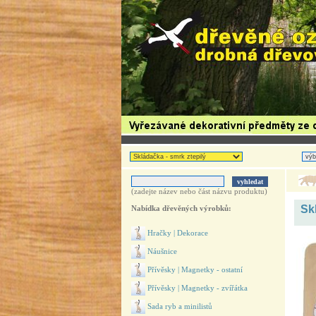
(zadejte název nebo část názvu produktu)
Sk
Nabídka dřevěných výrobků:
Hračky | Dekorace
Náušnice
Přívěsky | Magnetky - ostatní
Přívěsky | Magnetky - zvířátka
Sada ryb a minilistů